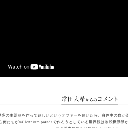
常田大希
コメント
からの
動隊の主題歌を作って欲しいという
オファーを頂いた時、
身体中の血が
俺たちがmillennium paradeで
作ろうとしている世界観は攻殻機動隊