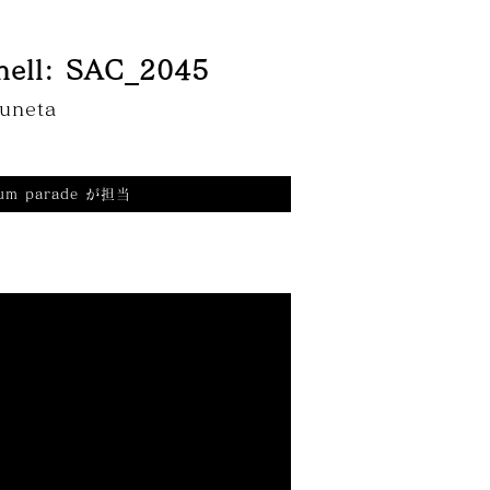
」
shell: SAC_2045
uneta
ium parade が担当