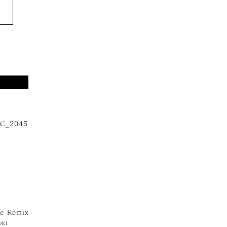
AC_2045
e Remix
oki