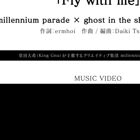
「Fly with me
millennium parade
×
ghost in the 
作詞：ermhoi 作曲 / 編曲：Daiki Ts
常田大希（King Gnu）が主催するクリエイティブ集団
millenn
MUSIC VIDEO