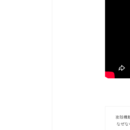
攻殻機
なぜなら