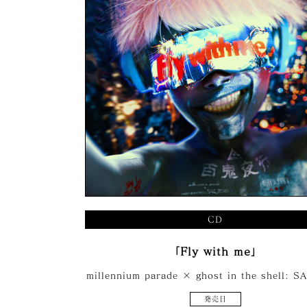
CD
「Fly with me」
millennium parade × ghost in the shell: S
発売日