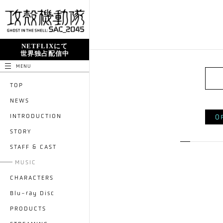
NETFLIXにて
世界独占配信中
MENU
TOP
NEWS
INTRODUCTION
O
STORY
STAFF & CAST
MUSIC
CHARACTERS
Blu-ray Disc
PRODUCTS