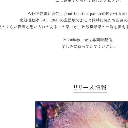
二つ返事でやらせて欲しいと伝えた。
今回主題歌に決定したmillennium paradeの
Fly with
攻殻機動隊 SAC_2045の主題歌であると同時に
俺たち自身の
そのくらい愛着と思い入れのあるこの楽曲が、
攻殻機動隊の一端を担え
2020年春、全世界同時配信。
楽しみに待っていてください。
リリース情報