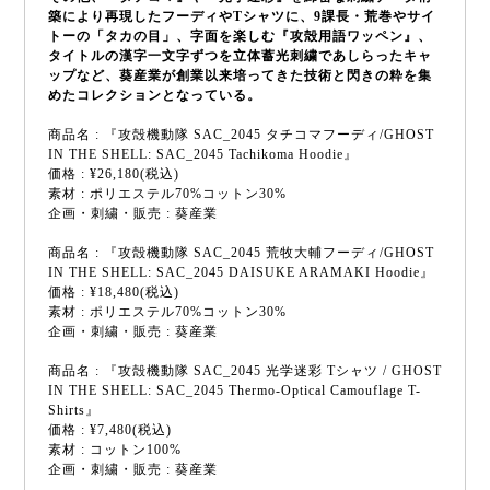
築により再現したフーディやTシャツに、9課長・荒巻やサイ
トーの「タカの目」、字面を楽しむ『攻殻用語ワッペン』、
タイトルの漢字一文字ずつを立体蓄光刺繍であしらったキャ
ップなど、葵産業が創業以来培ってきた技術と閃きの粋を集
めたコレクションとなっている。
商品名 : 『攻殻機動隊 SAC_2045 タチコマフーディ/GHOST
IN THE SHELL: SAC_2045 Tachikoma Hoodie』
価格 : ¥26,180(税込)
素材 : ポリエステル70%コットン30%
企画・刺繍・販売 : 葵産業
商品名 : 『攻殻機動隊 SAC_2045 荒牧大輔フーディ/GHOST
IN THE SHELL: SAC_2045 DAISUKE ARAMAKI Hoodie』
価格 : ¥18,480(税込)
素材 : ポリエステル70%コットン30%
企画・刺繍・販売 : 葵産業
商品名 : 『攻殻機動隊 SAC_2045 光学迷彩 Tシャツ / GHOST
IN THE SHELL: SAC_2045 Thermo-Optical Camouflage T-
Shirts』
価格 : ¥7,480(税込)
素材 : コットン100%
企画・刺繍・販売 : 葵産業