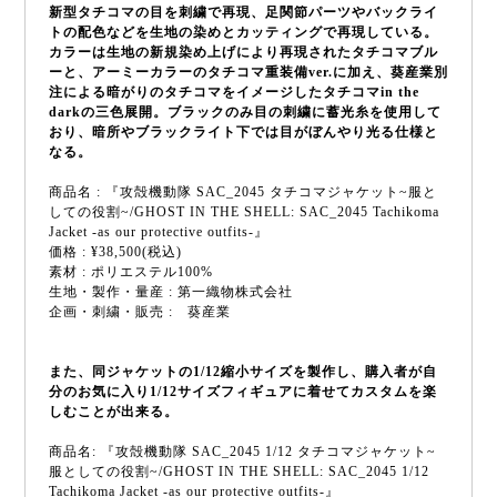
新型タチコマの目を刺繍で再現、足関節パーツやバックライ
トの配色などを生地の染めとカッティングで再現している。
カラーは生地の新規染め上げにより再現されたタチコマブル
ーと、アーミーカラーのタチコマ重装備ver.に加え、葵産業別
注による暗がりのタチコマをイメージしたタチコマin the
darkの三色展開。ブラックのみ目の刺繍に蓄光糸を使用して
おり、暗所やブラックライト下では目がぼんやり光る仕様と
なる。
商品名 : 『攻殻機動隊 SAC_2045 タチコマジャケット~服と
しての役割~/GHOST IN THE SHELL: SAC_2045 Tachikoma
Jacket -as our protective outfits-』
価格 : ¥38,500(税込)
素材 : ポリエステル100%
生地・製作・量産 : 第一織物株式会社
企画・刺繍・販売 : 葵産業
また、同ジャケットの1/12縮小サイズを製作し、購入者が自
分のお気に入り1/12サイズフィギュアに着せてカスタムを楽
しむことが出来る。
商品名: 『攻殻機動隊 SAC_2045 1/12 タチコマジャケット~
服としての役割~/GHOST IN THE SHELL: SAC_2045 1/12
Tachikoma Jacket -as our protective outfits-』