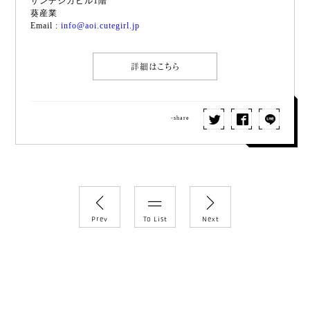
サンデシカビル1階
葵産業
Email :
info@aoi.cutegirl.jp
詳細はこちら
-share
Prev
To List
Next