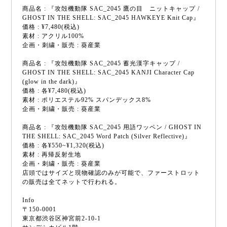
商品名 : 『攻殻機動隊 SAC_2045 鷹の目 ニットキャップ /
GHOST IN THE SHELL: SAC_2045 HAWKEYE Knit Cap』
価格 : ¥7,480(税込)
素材 : アクリル100%
企画・刺繍・販売 : 葵産業
商品名 : 『攻殻機動隊 SAC_2045 蓄光漢字キャップ /
GHOST IN THE SHELL: SAC_2045 KANJI Character Cap
(glow in the dark)』
価格 : 各¥7,480(税込)
素材 : ポリエステル92% スパンデックス8%
企画・刺繍・販売 : 葵産業
商品名 : 『攻殻機動隊 SAC_2045 用語ワッペン / GHOST IN
THE SHELL: SAC_2045 Word Patch (Silver Reflective)』
価格 : 各¥550~¥1,320(税込)
素材 : 再帰反射生地
企画・刺繍・販売 : 葵産業
店頭ではサイズと現物確認のみが可能で、ファーストロット
の販売は全てネットで行われる。
Info
〒150-0001
東京都渋谷区神宮前2-10-1