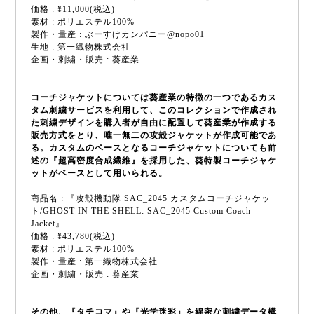
価格 : ¥11,000(税込)
素材 : ポリエステル100%
製作・量産 : ぶーすけカンパニー@nopo01
生地 : 第一織物株式会社
企画・刺繍・販売 : 葵産業
コーチジャケットについては葵産業の特徴の一つであるカス
タム刺繍サービスを利用して、このコレクションで作成され
た刺繍デザインを購入者が自由に配置して葵産業が作成する
販売方式をとり、唯一無二の攻殻ジャケットが作成可能であ
る。カスタムのベースとなるコーチジャケットについても前
述の『超高密度合成繊維』を採用した、葵特製コーチジャケ
ットがベースとして用いられる。
商品名 : 『攻殻機動隊 SAC_2045 カスタムコーチジャケッ
ト/GHOST IN THE SHELL: SAC_2045 Custom Coach
Jacket』
価格 : ¥43,780(税込)
素材 : ポリエステル100%
製作・量産 : 第一織物株式会社
企画・刺繍・販売 : 葵産業
その他、『タチコマ』や『光学迷彩』を綿密な刺繍データ構