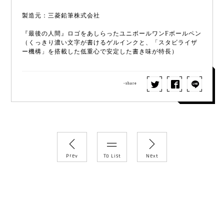
製造元：三菱鉛筆株式会社
『最後の人間』ロゴをあしらったユニボールワンFボールペン
（くっきり濃い文字が書けるゲルインクと、「スタビライザ
ー機構」を搭載した低重心で安定した書き味が特長）
-share
Prev
To List
Next