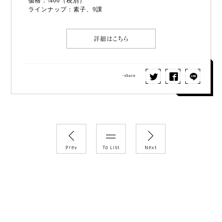
価格：\400（税別）
ラインナップ：素子、9課
詳細はこちら
-share
Prev
To List
Next