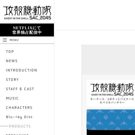
NETFLIXにて
世界独占配信中
MENU
TOP
NEWS
INTRODUCTION
STORY
STAFF & CAST
MUSIC
CHARACTERS
Blu-ray Disc
PRODUCTS