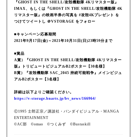
『GHOST IN THE SHELL/攻殻機動隊 4Kリマスター版』
IMAX、もしくは『GHOST IN THE SHELL/攻殻機動隊 4K
リマスター版』の映画半券の写真を #攻殻4Kプレゼント を
つけてツイートし ＠VSTORAGE をフォロー
■キャンペーン応募期間
2021年9月17日(金)～2021年10月31日(日)23時59分まで
■賞品
A賞）『GHOST IN THE SHELL/攻殻機動隊 4Kリマスター
版』トリビュートビジュアルB2ポスター【30名様】
B賞）『攻殻機動隊 SAC_2045 持続可能戦争』メインビジュ
アルB2ポスター【3名様】
詳細は以下よりご確認ください。
https://v-storage.bnarts.jp/bv_news/166964/
Ⓒ1995 士郎正宗／講談社・バンダイビジュアル・MANGA
ENTERTAINMENT
©AC部 ©omao ©つくみず ©Bustaskill