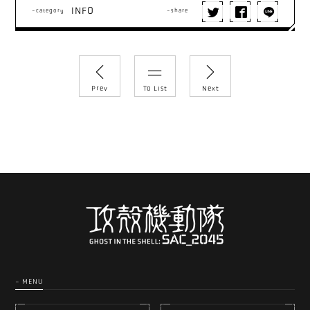
INFO
-category
-share
Prev
To List
Next
- MENU