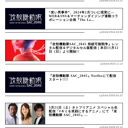
update:2024.05.23
“笑い男事件”、2024年2月ついに現実に—
WEB＆SNS＆マーチャンダイジング連動コラ
ボレーション企画『The La…
update:2024.02.01
『攻殻機動隊SAC_2045 持続可能戦争』レン
タル配信＆デジタルセル版配信｜本日11月12
日（日）より開始!!
update:2023.11.12
『攻殻機動隊 SAC‗2045』Netflixにて配信
スタート!!!!
update:2020.04.23
3月21日（土）ネトフリアニメ スペシャル生
配信「#キミを笑顔にするアニメ」にて 『攻
殻機動隊 SAC_2045』…
update:2020.03.12