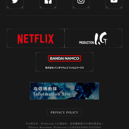
PRIVACY POLICY
©士郎正宗・Production I.G/講談社・攻殻機動隊2045製作委員会 |
©Shirow Masamune, Production I.G/KODANSHA/GITS2045