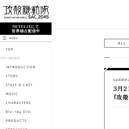
NETFLIXにて
世界独占配信中
MENU
ALL
TOP
NEWS
INTRODUCTION
STORY
update:
STAFF & CAST
3月2
MUSIC
『攻殻
CHARACTERS
Blu-ray Disc
PRODUCTS