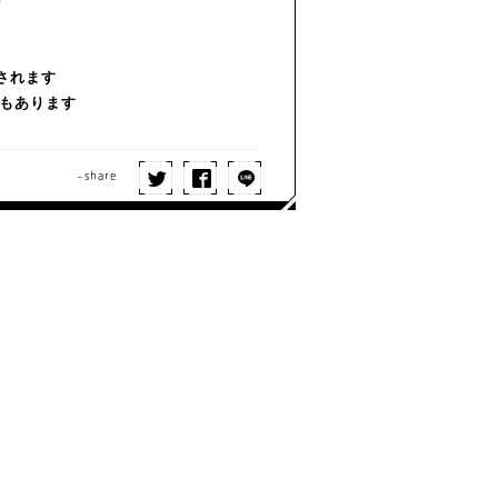
ト
表されます
もあります
-share