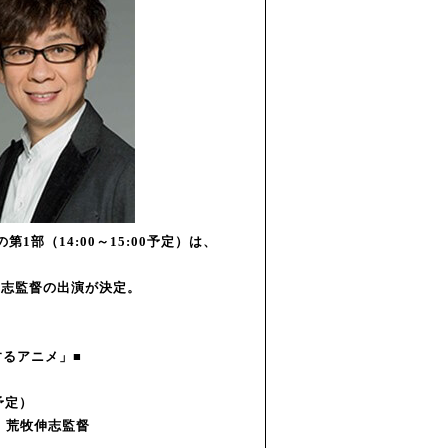
部（14:00～15:00予定）は、
伸志監督の出演が決定。
するアニメ」■
予定）
、荒牧伸志監督