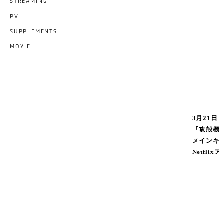
STREAMING
PV
SUPPLEMENTS
MOVIE
3月21
『攻殻機
メイン
Netf