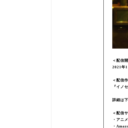
＜配信
2021
＜配信
『イノセ
詳細は
＜配信
・アニ
・Ama