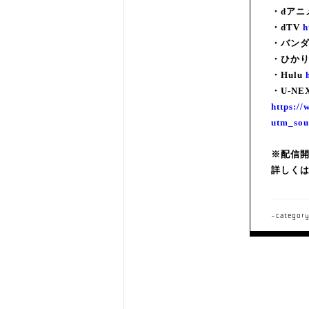
・dアニ
・dTV
h
・バン
・ひか
・Hulu
・U-NE
https://
utm_sou
※配信
詳しく
-categor