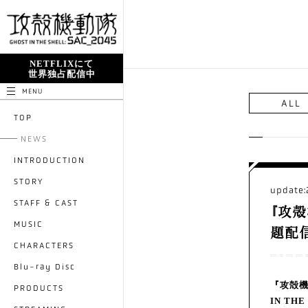
NETFLIXにて
世界独占配信中
MENU
ALL
TOP
NEWS
INTRODUCTION
STORY
update:
STAFF & CAST
『攻殻
MUSIC
題配
CHARACTERS
Blu-ray Disc
『攻殻機
PRODUCTS
IN T