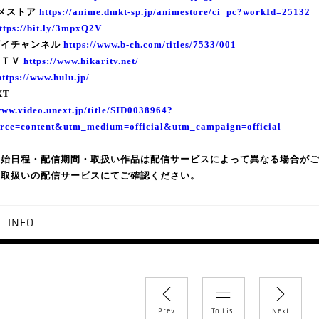
メストア
https://anime.dmkt-sp.jp/animestore/ci_pc?workId=25132
ttps://bit.ly/3mpxQ2V
ダイチャンネル
https://www.b-ch.com/titles/7533/001
りＴＶ
https://www.hikaritv.net/
https://www.hulu.jp/
XT
www.video.unext.jp/title/SID0038964?
rce=content&utm_medium=official&utm_campaign=official
開始日程・配信期間・取扱い作品は配信サービスによって異なる場合が
は取扱いの配信サービスにてご確認ください。
INFO
y
Prev
To List
Next