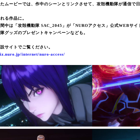
れたムービーでは、作中のシーンとリンクさせて、攻殻機動隊が通信で
溢れる作品に。
間中は「攻殻機動隊 SAC_2045」が「NUROアクセス」公式WEBサ
動隊グッズのプレゼントキャンペーンなども。
特設サイトでご覧ください。
biz.nuro.jp/internet/nuro-access/