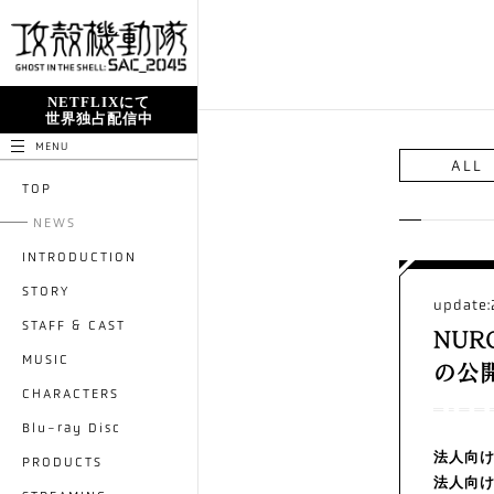
NETFLIXにて
世界独占配信中
MENU
ALL
TOP
NEWS
INTRODUCTION
STORY
update:
STAFF & CAST
NUR
MUSIC
の公
CHARACTERS
Blu-ray Disc
法人向け
PRODUCTS
法人向け