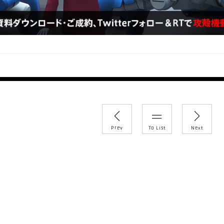
y
Prev
To List
Next