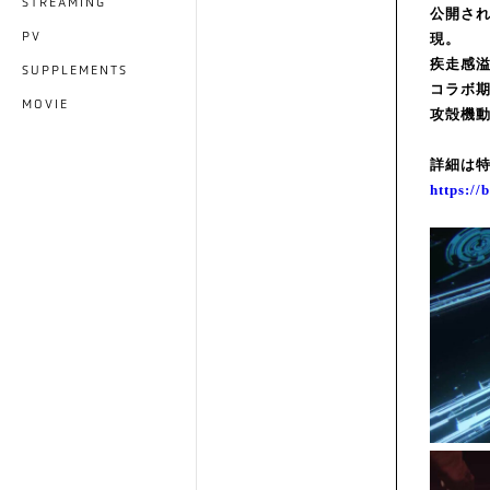
STREAMING
公開さ
PV
現。
疾走感
SUPPLEMENTS
コラボ期
MOVIE
攻殻機
詳細は
https://