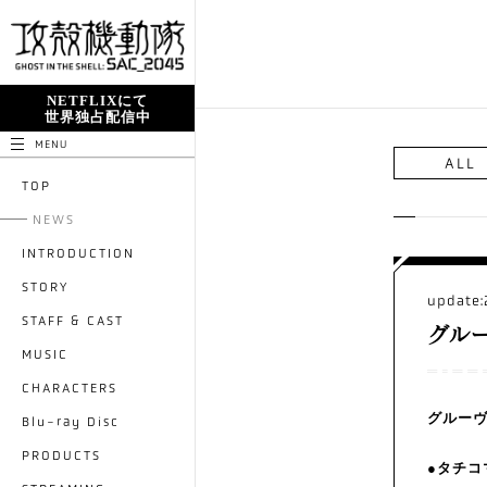
NETFLIXにて
世界独占配信中
MENU
ALL
TOP
NEWS
INTRODUCTION
STORY
update:
STAFF & CAST
グル
MUSIC
CHARACTERS
グルー
Blu-ray Disc
PRODUCTS
●タチコ