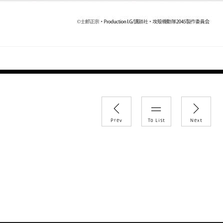
y
Prev
To List
Next