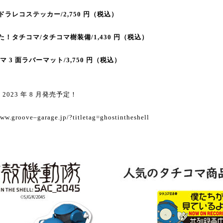
ドラレコステッカー
/2
,750
円（税込）
た！
タチコマ
/
タチコマ樹装備
/1
,430
円
（税込）
マ
3
面ラバーマット
/3
,750
円
（税込）
は
2023
年
8
月発売予定！
www.groove
–
garage.jp/?titletag=ghostintheshell