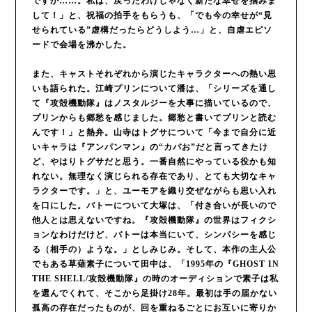
ですか……。私は、戻ったわけじゃなく新たな幸せを掴みま
して！」と、祝福の拍手をもらうも、「でも今の幸せが“見
せられている”虚構だったらどうしよう…」と、自虐エピソ
ードで会場を沸かした。
また、キャストそれぞれから演じたキャラクターへの熱い思
いも語られた。江崎プリンについて潘は、「シリーズを通し
て『攻殻機動隊』はノスタルジーを大事に描いているので、
プリンからも郷愁を感じました。郷愁と書いてプリンと読む
んです！」と熱弁。山寺はトグサについて「今まで自分に近
いキャラは『アンパンマン』の“カバお”だと言ってきたけ
ど、やはりトグサだと思う。一番自然にやっている役かも知
れない。無理なく演じられる存在であり、とても大切なキャ
ラクターです。」と、ユーモアを織り交ぜながらも思い入れ
を口にした。バトーについて大塚は、「付き合いが長いので
他人とは思えないですね。『攻殻機動隊』の世界はフィクシ
ョンなわけだけど、バトーは本当にいて、シンパシーを感じ
る（相手の）ような。」としみじみ。そして、本作の主人公
でもある草薙素子について田中は、「1995年の『GHOST IN
THE SHELL/攻殻機動隊』の時のオーディションで素子は私
を選んでくれて、そこから足掛け28年。最初は手の届かない
孤高の存在だったものが、回を重ねるごとにお互いに寄りか