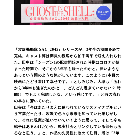
『攻殻機動隊 SAC_2045』シリーズが、3年半の期間を経て
完結。キャスト陣は満員の観客から拍手喝采で迎え入れられ
た。田中は「シーズン1の配信開始された時期はコロナが始
まった時期で、そこから3年半も経ったのかと。長いような
あっという間のような気がしています。このように2本目の
映画にたどり着けて幸せです。」としみじみ。大塚も「あれ
から3年半も過ぎたのかと…。どんどん過ぎていかない？ 時
間!! でもよく完結したな、という感じです。」と時の流れ
の早さに驚いていた。
山寺は「今はあたりまえに使われているサスティナブルとい
う言葉だったり、攻殻で色々な未来を知っていた感じがし
て。それに現実が追いついていくように思って。そして今も
戦争はあるわけだから、現実社会とリンクしている部分もあ
るなと思う。」と、作品の先見性に改めて注目。潘は「3年