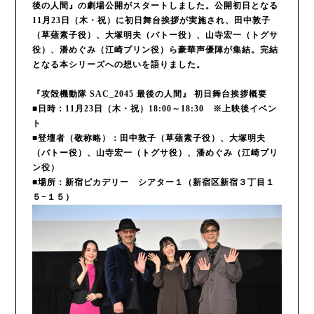
後の人間』の劇場公開がスタートしました。公開初日となる
11月23日（木・祝）に初日舞台挨拶が実施され、田中敦子
（草薙素子役）、大塚明夫（バトー役）、山寺宏一（トグサ
役）、潘めぐみ（江崎プリン役）ら豪華声優陣が集結。完結
となる本シリーズへの想いを語りました。
『攻殻機動隊 SAC_2045 最後の人間』 初日舞台挨拶概要
■日時：11月23日（木・祝）18:00～18:30 ※上映後イベン
ト
■登壇者（敬称略）：田中敦子（草薙素子役）、大塚明夫
（バトー役）、山寺宏一（トグサ役）、潘めぐみ（江崎プリ
ン役）
■場所：新宿ピカデリー シアター１（新宿区新宿３丁目１
５−１５）