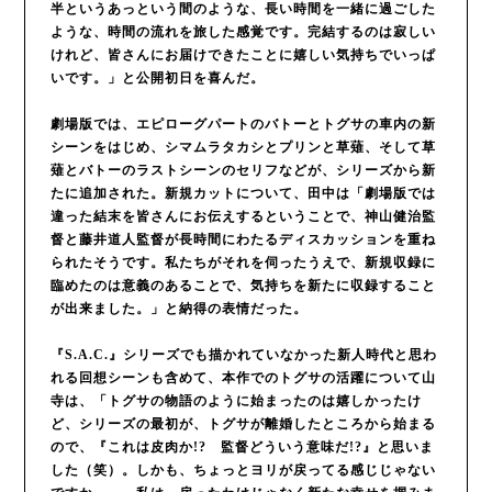
半というあっという間のような、長い時間を一緒に過ごした
ような、時間の流れを旅した感覚です。完結するのは寂しい
けれど、皆さんにお届けできたことに嬉しい気持ちでいっぱ
いです。」と公開初日を喜んだ。
劇場版では、エピローグパートのバトーとトグサの車内の新
シーンをはじめ、シマムラタカシとプリンと草薙、そして草
薙とバトーのラストシーンのセリフなどが、シリーズから新
たに追加された。新規カットについて、田中は「劇場版では
違った結末を皆さんにお伝えするということで、神山健治監
督と藤井道人監督が長時間にわたるディスカッションを重ね
られたそうです。私たちがそれを伺ったうえで、新規収録に
臨めたのは意義のあることで、気持ちを新たに収録すること
が出来ました。」と納得の表情だった。
『S.A.C.』シリーズでも描かれていなかった新人時代と思わ
れる回想シーンも含めて、本作でのトグサの活躍について山
寺は、「トグサの物語のように始まったのは嬉しかったけ
ど、シリーズの最初が、トグサが離婚したところから始まる
ので、『これは皮肉か!? 監督どういう意味だ!?』と思いま
した（笑）。しかも、ちょっとヨリが戻ってる感じじゃない