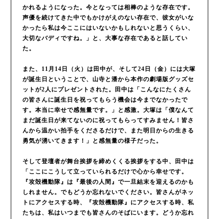
かれるようになった。今となっては相棒のような存在です。
声優を続けてきた中でもかけがえのない存在で、彼女がいな
かったら私は今ここにはいないかもしれないと思うくらい、
大切なバディですね。」と、大事な存在であると話してい
た。
また、11月14日（火）は田中が、そして24日（金）には大塚
が誕生日ということで、山寺と潘から本作の劇場版グッズセ
ットが2人にプレゼントされた。田中は「こんなにたくさん
の皆さんに誕生日を祝ってもらう機会は今までなかったで
す。本当に幸せで感無量です。」と感激。大塚は「僕なんて
まだ誕生日が来てないのに祝ってもらってすみません！皆さ
んから温かい拍手をくださるだけで、また明日からの生きる
勇気が湧いてきます！」と感無量の様子だった。
そして登壇者が舞台挨拶を締めくくる挨拶をする中、田中は
「ここにこうして立っていられるだけで心から幸せです。
『攻殻機動隊』は『最後の人間』で一旦結末を迎えるのかも
しれません。でもどうか忘れないでください。皆さんがネッ
トにアクセスする時、『攻殻機動隊』にアクセスする時、私
たちは、私はいつまでも皆さんのそばにいます。どうか忘れ