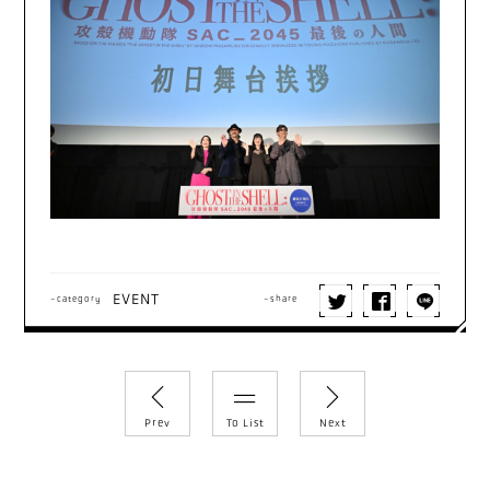
EVENT
-category
-share
Prev
To List
Next