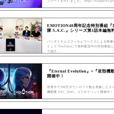
プデートを行いました。 https://warpdrive-proj
EMOTION40周年記念特別番組
隊 S.A.C.』シリーズ第1話本編無
バンダイナムコフィルムワークスによる映像レ
として YouTubeにて無料配信中の特別番
て紹介...
『Eternal Evolution』×『攻
開催中！
世界中で300万ダウンロード数を突破したスマホSFRP
機動隊 SAC_2045』コラボイベント開催中！ 『Ete