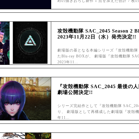
めの描きおろし新作 1 点を加えた合計 7 枚
攻殻機動隊 SAC_2045 Season 2
2023年11月22日（水）発売決定!!
劇場版の基となる本編シリーズ『攻殻機動隊 S
たBlu-ray BOXが、 劇場版『攻殻機動隊 
2023年11...
『攻殻機動隊 SAC_2045 最後の人
劇場公開決定!!
シリーズ完結作として『攻殻機動隊 SAC_2
り、 劇場版として再構成した劇場版『攻殻機動隊 
年11...