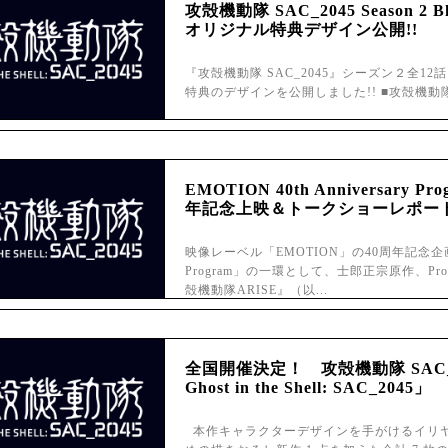
攻殻機動隊 SAC_2045 Season 2
オリジナル特典デザイン公開!!
『攻殻機動隊 SAC_2045』シーズン２全12話
特典のデザインを公開しました!! ■攻殻機動隊 SAC_20
EMOTION 40th Anniversary
年記念上映＆トークショーレポー
映像レーベル「EMOTION」の40周年記念企画「EMO
Program」の一環として、士郎正宗原作、Prod
殻機動隊ARISE』（以...
全国開催決定！ 攻殻機動隊 SAC_20
Ghost in the Shell: SAC_2045」
本作キャラクターデザインを手がけるイリヤ