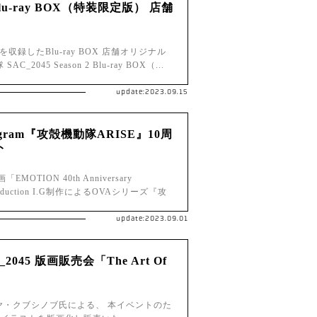
 Blu-ray BOX（特装限定版） 店舗
を収録したBlu-ray BOX 店舗オリジナル
45 Season 2 Blu-ray BOX（...
update:2023.09.15
 Program『攻殻機動隊ARISE』10周
ト
TION 40th Anniversary
uction I.G制作によるOVAシリーズ『攻
update:2023.09.01
45 版画販売会「The Art Of
・クブシノブ氏による、 本イベントのた