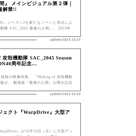
の人間』 メインビジュアル第２弾｜
解禁!!
045』シーズン2を新たなシーンと視点によ
SAC_2045 最後の人間』。 2023年
update:2023.10.23
f 攻殻機動隊 SAC_2045 Season
ON40周年記念…
y BOX収録の映像特典、 『Making of 攻殻機動
ジェスト版が、 劇場版『最後の人間』公開を記念
update:2023.10.20
クト『WarpDrive』大型ア
pDrive』が10月16日（月）に大型アッ