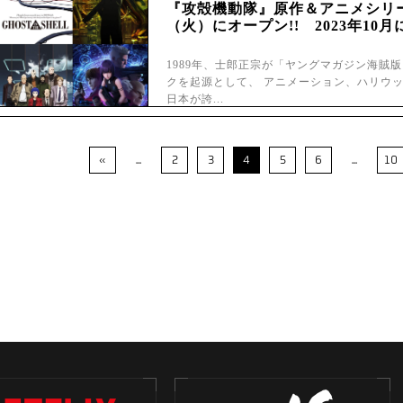
『攻殻機動隊』原作＆アニメシリー
（火）にオープン!! 2023年10
1989年、士郎正宗が「ヤングマガジン海賊
クを起源として、 アニメーション、ハリウ
日本が誇...
«
...
2
3
4
5
6
...
10