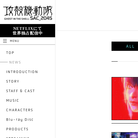
NETFLIXにて
世界独占配信中
MENU
ALL
TOP
NEWS
INTRODUCTION
STORY
STAFF & CAST
MUSIC
CHARACTERS
Blu-ray Disc
PRODUCTS