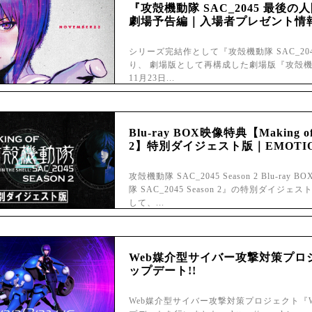
『攻殻機動隊 SAC_2045 最後
劇場予告編｜入場者プレゼント情報
シリーズ完結作として『攻殻機動隊 SAC_2
り、 劇場版として再構成した劇場版『攻殻機動隊 
11月23日...
Blu-ray BOX映像特典【Making o
2】特別ダイジェスト版｜EMOTI
攻殻機動隊 SAC_2045 Season 2 Blu-ra
隊 SAC_2045 Season 2』の特別ダイ
して、...
Web媒介型サイバー攻撃対策プロジェ
ップデート!!
Web媒介型サイバー攻撃対策プロジェクト『War