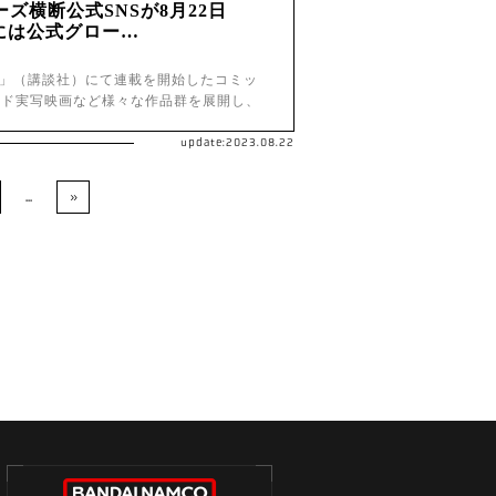
ズ横断公式SNSが8月22日
月には公式グロー…
版」（講談社）にて連載を開始したコミッ
ッド実写映画など様々な作品群を展開し、
update:2023.08.22
...
»