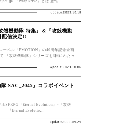
ect.jp/ 『WarpDrive』とは 悪性...
update:2023.10.19
『攻殻機動隊 特集』＆『攻殻機動
料配信決定!!
ーベル「EMOTION」の40周年記念企画
組にて 「攻殻機動隊」シリーズを3回にわたっ
update:2023.10.06
殻機動隊 SAC_2045』コラボイベント
G『Eternal Evolution』×『攻殻
rnal Evolutio...
update:2023.09.29