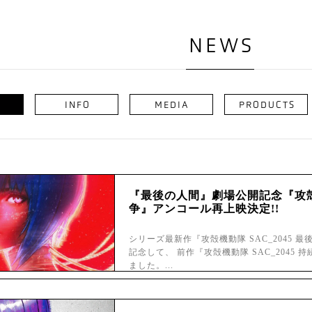
NEWS
INFO
MEDIA
PRODUCTS
『最後の人間』劇場公開記念『攻殻機
争』アンコール再上映決定!!
シリーズ最新作『攻殻機動隊 SAC_2045 
記念して、 前作『攻殻機動隊 SAC_2045
ました。...