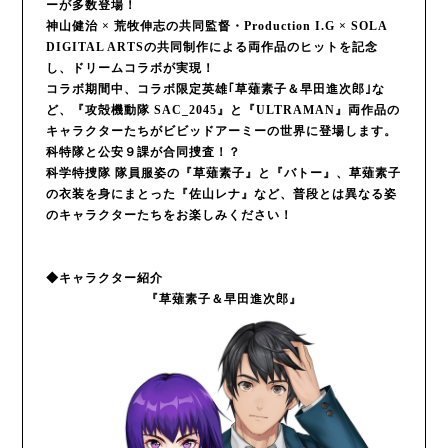
ーが多数登場！
神山健治 × 荒牧伸志の共同監督・Production I.G × SOLA
DIGITAL ARTSの共同制作による両作品のヒットを記念
し、ドリームコラボが実現！
コラボ期間中、コラボ限定英雄｢草薙素子＆早田進次郎｣な
ど、『攻殻機動隊 SAC_2045』と『ULTRAMAN』両作品の
キャラクターたちがビビッドアーミーの世界に登場します。
科特隊と公安９課が合同捜査！？
科学特捜隊 隊員服姿の『草薙素子』と『バトー』、草薙素子
の衣装を身にまとった『佐山レナ』など、普段とは異なる姿
のキャラクターたちをお楽しみください！
◆キャラクター紹介
『草薙素子＆早田進次郎』