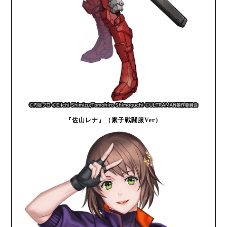
『佐山レナ』（素子戦闘服Ver）