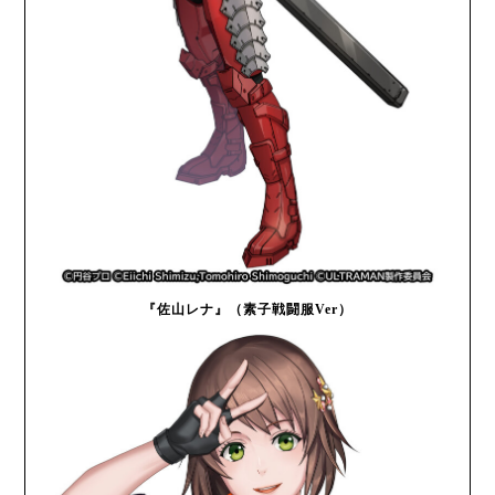
『佐山レナ』（素子戦闘服Ver）