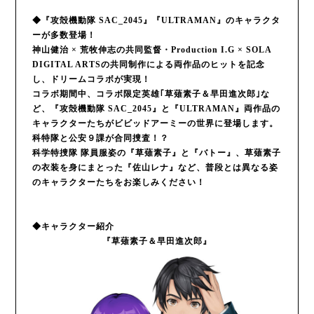
◆『攻殻機動隊 SAC_2045』『ULTRAMAN』のキャラクタ
ーが多数登場！
神山健治 × 荒牧伸志の共同監督・Production I.G × SOLA
DIGITAL ARTSの共同制作による両作品のヒットを記念
し、ドリームコラボが実現！
コラボ期間中、コラボ限定英雄｢草薙素子＆早田進次郎｣な
ど、『攻殻機動隊 SAC_2045』と『ULTRAMAN』両作品の
キャラクターたちがビビッドアーミーの世界に登場します。
科特隊と公安９課が合同捜査！？
科学特捜隊 隊員服姿の『草薙素子』と『バトー』、草薙素子
の衣装を身にまとった『佐山レナ』など、普段とは異なる姿
のキャラクターたちをお楽しみください！
◆キャラクター紹介
『草薙素子＆早田進次郎』